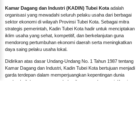
Kamar Dagang dan Industri (KADIN) Tubei Kota
adalah
organisasi yang mewadahi seluruh pelaku usaha dari berbagai
sektor ekonomi di wilayah Provinsi Tubei Kota. Sebagai mitra
strategis pemerintah, Kadin Tubei Kota hadir untuk menciptakan
iklim usaha yang sehat, kompetitif, dan berkelanjutan guna
mendorong pertumbuhan ekonomi daerah serta meningkatkan
daya saing pelaku usaha lokal.
Didirikan atas dasar Undang-Undang No. 1 Tahun 1987 tentang
Kamar Dagang dan Industri, Kadin Tubei Kota bertujuan menjadi
garda terdepan dalam memperjuangkan kepentingan dunia
usaha, baik besar, menengah, kecil, maupun koperasi. Kami
membangun jaringan dan kemitraan strategis antara pengusaha
dengan pemerintah daerah, lembaga pendidikan, lembaga
keuangan, investor, dan pelaku ekonomi lainnya.
Dalam menjalankan fungsinya, KADIN Tubei Kota aktif
menyelenggarakan pelatihan, seminar, forum bisnis, dan
program-program inkubasi untuk mendorong lahirnya
wirausaha baru. Kami juga berperan penting dalam